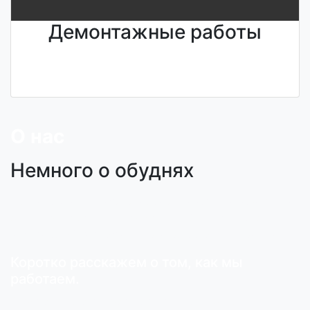
Демонтажные работы
Узнайте стоимость
<<
Напишите нам
>>
О нас
Немного о обуднях
Мы занимаемся утилизацией мусора, какова бы не
была его природа: строительный, старая мебель,
устаревший гарнитур — все вывозим на свалку.
Коротко расскажем о том, как мы
работаем.
Рабочие наши разбирают старую мебель,