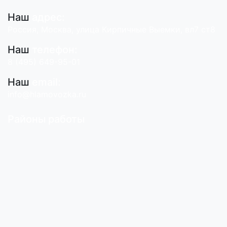
Наш
адрес:
Россия, Москва, улица Кирпичные Выемки, вл7 ст8
Наш
телефон:
8 (495) 649-95-01
Наш
email:
info@hlamovozka.ru
Районы работы