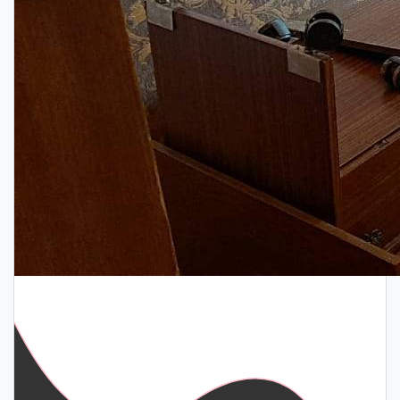
Снять паркет
1 комната
3 600 р.
2 комнаты
6 000 р.
3 комнаты
9 000 р.
Снять линолеум
1 комната
800 р.
2 комнаты
1 200 р.
3 комнаты
1 800 р.