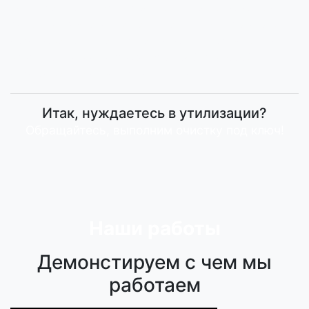
демонтируют плитку, дверные проемы, оконные
рамы, сантехнические изделия. Выносят все вниз к
автомобилю, если нет лифта, опускают весь хлам
вручную. Далее загружают в свой грузовой
автомобиль и отвозят на свалку.
Итак, нуждаетесь в утилизации?
Обращайтесь, выполним очистку под ключ!
Наши работы
Демонстируем с чем мы
работаем