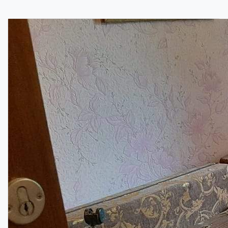
контейнер 8 куб с погрузкой
при наличии лифта
16 000 р.
газель с погрузкой 6 куб
при наличии лифта
9500
Подготовка к ремонту
Снятие обоев
1 комната
6 000 р.
2 комнаты
10 000 р.
3 комнаты
16 000 р.