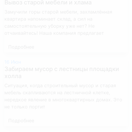
3 комнаты
16 000 р.
Вывоз старой мебели и хлама
Замучили горы старой мебели, захламлённая
Снять паркет
квартира напоминает склад, а сил на
самостоятельную уборку уже нет? Не
1 комната
3 600 р.
отчаивайтесь! Наша компания предлагает
2 комнаты
6 000 р.
Подробнее
3 комнаты
9 000 р.
16
Июн
Забираем мусор с лестницы площадки
Снять линолеум
холла
Ситуация, когда строительный мусор и старая
1 комната
800 р.
мебель скапливаются на лестничной клетке,
нередкое явление в многоквартирных домах. Это
2 комнаты
1 200 р.
не только портит
3 комнаты
1 800 р.
Подробнее