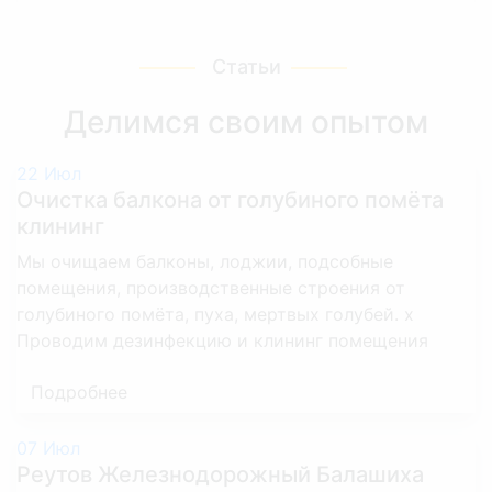
контейнер 8 куб с погрузкой
Статьи
при наличии лифта
16 000 р.
Делимся своим опытом
газель с погрузкой 6 куб
22
Июл
Очистка балкона от голубиного помёта
при наличии лифта
9500
клининг
Мы очищаем балконы, лоджии, подсобные
Подготовка к ремонту
помещения, производственные строения от
голубиного помёта, пуха, мертвых голубей. х
Снятие обоев
Проводим дезинфекцию и клининг помещения
Подробнее
1 комната
6 000 р.
2 комнаты
10 000 р.
07
Июл
Реутов Железнодорожный Балашиха