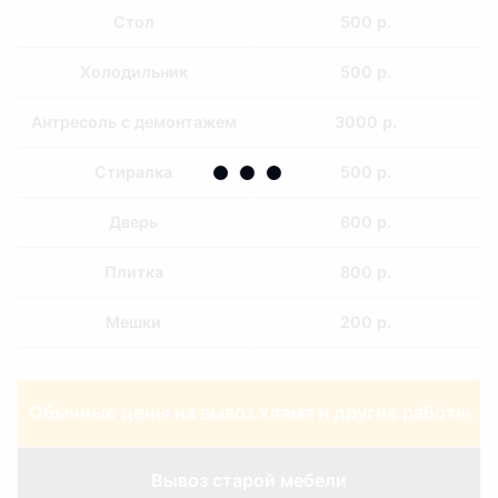
Стол
500 р.
Холодильник
500 р.
Антресоль с демонтажем
3000 р.
Стиралка
500 р.
Дверь
600 р.
Плитка
800 р.
Мешки
200 р.
Подача машины с
1200 р.
грузчиками
Обычные цены на вывоз хлама и другие работы
Вывоз старой мебели