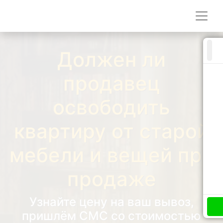
Должен ли
продавец
освободить
квартиру от старой
мебели и вещей при
продаже
Узнайте цену на ваш вывоз,
пришлём СМС со стоимостью