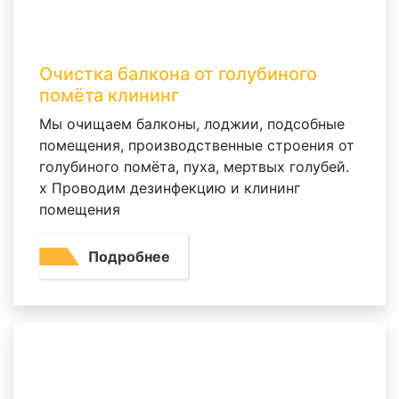
Снятие обоев
1 комната
6 000 р.
Очистка балкона от голубиного
2 комнаты
10 000 р.
помёта клининг
Мы очищаем балконы, лоджии, подсобные
3 комнаты
16 000 р.
помещения, производственные строения от
голубиного помёта, пуха, мертвых голубей.
Снять паркет
х Проводим дезинфекцию и клининг
помещения
1 комната
3 600 р.
Подробнее
2 комнаты
6 000 р.
3 комнаты
9 000 р.
Снять линолеум
1 комната
800 р.