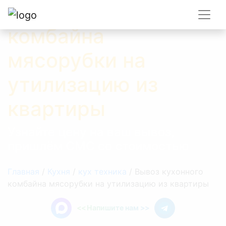
Вывоз кухонного
комбайна
мясорубки на
утилизацию из
квартиры
Узнайте цену на ваш вывоз,
пришлём СМС со стоимостью
Главная
/
Кухня
/
кух техника
/
Вывоз кухонного
комбайна мясорубки на утилизацию из квартиры
<<
Напишите нам
>>