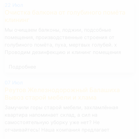
22
Июл
Очистка балкона от голубиного помёта
при наличии лифта
9500
клининг
Мы очищаем балконы, лоджии, подсобные
Подготовка к ремонту
помещения, производственные строения от
голубиного помёта, пуха, мертвых голубей. х
Снятие обоев
Проводим дезинфекцию и клининг помещения
Подробнее
1 комната
6 000 р.
2 комнаты
10 000 р.
07
Июл
Реутов Железнодорожный Балашиха
3 комнаты
16 000 р.
Вывоз старой мебели и хлама
Замучили горы старой мебели, захламлённая
Снять паркет
квартира напоминает склад, а сил на
самостоятельную уборку уже нет? Не
1 комната
3 600 р.
отчаивайтесь! Наша компания предлагает