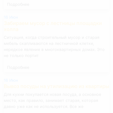
2 комнаты
6 000 р.
Подробнее
3 комнаты
9 000 р.
16
Июн
Забираем мусор с лестницы площадки
Снять линолеум
холла
Ситуация, когда строительный мусор и старая
1 комната
800 р.
мебель скапливаются на лестничной клетке,
нередкое явление в многоквартирных домах. Это
2 комнаты
1 200 р.
не только портит
3 комнаты
1 800 р.
Подробнее
16
Июн
Вывоз посуды на утилизацию из квартиры
Для кухни покупается новая посуда, а основное
место, как правило, занимает старая, которая
давно уже как не используется. Все же