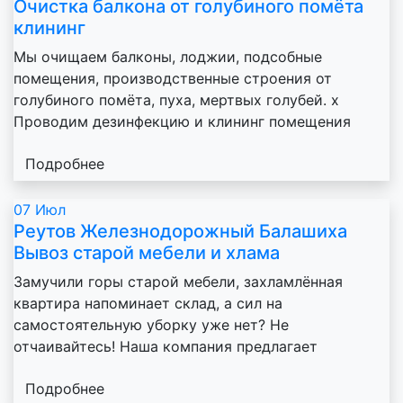
Очистка балкона от голубиного помёта
при наличии лифта
9500
клининг
Мы очищаем балконы, лоджии, подсобные
Подготовка к ремонту
помещения, производственные строения от
голубиного помёта, пуха, мертвых голубей. х
Проводим дезинфекцию и клининг помещения
Снятие обоев
Подробнее
1 комната
6 000 р.
07
Июл
2 комнаты
10 000 р.
Реутов Железнодорожный Балашиха
Вывоз старой мебели и хлама
3 комнаты
16 000 р.
Замучили горы старой мебели, захламлённая
Снять паркет
квартира напоминает склад, а сил на
самостоятельную уборку уже нет? Не
отчаивайтесь! Наша компания предлагает
1 комната
3 600 р.
Подробнее
2 комнаты
6 000 р.