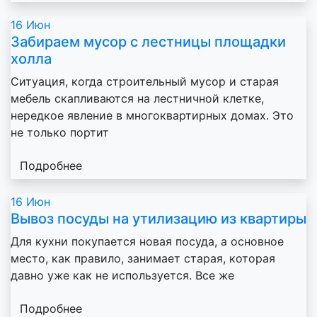
3 комнаты
9 000 р.
16
Июн
Забираем мусор с лестницы площадки
холла
Снять линолеум
Ситуация, когда строительный мусор и старая
мебель скапливаются на лестничной клетке,
1 комната
800 р.
нередкое явление в многоквартирных домах. Это
2 комнаты
1 200 р.
не только портит
3 комнаты
1 800 р.
Подробнее
16
Июн
Вывоз посуды на утилизацию из квартиры
Для кухни покупается новая посуда, а основное
место, как правило, занимает старая, которая
давно уже как не используется. Все же
Подробнее