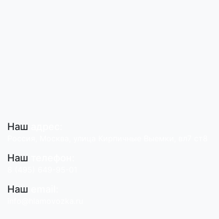
Наш
адрес:
Россия, Москва, улица Кирпичные Выемки, вл7 ст8
Наш
телефон:
8 (495) 649-95-01
Наш
email:
info@hlamovozka.ru