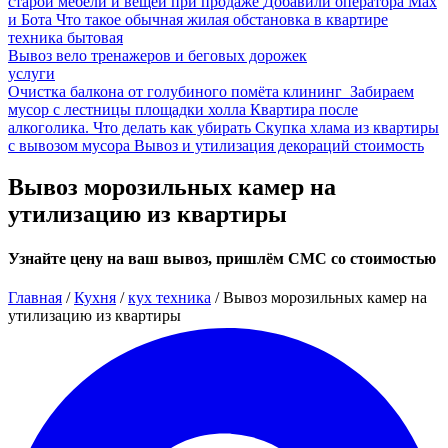
старой мебели и вещей при продаже
Добавили оператора Мах
и Бота
Что такое обычная жилая обстановка в квартире
техника бытовая
Вывоз вело тренажеров и беговых дорожек
услуги
Очистка балкона от голубиного помёта клининг
Забираем
мусор с лестницы площадки холла
Квартира после
алкоголика. Что делать как убирать
Скупка хлама из квартиры
с вывозом мусора
Вывоз и утилизация декораций стоимость
Вывоз морозильных камер на
утилизацию из квартиры
Узнайте цену на ваш вывоз, пришлём СМС со стоимостью
Главная
/
Кухня
/
кух техника
/
Вывоз морозильных камер на
утилизацию из квартиры