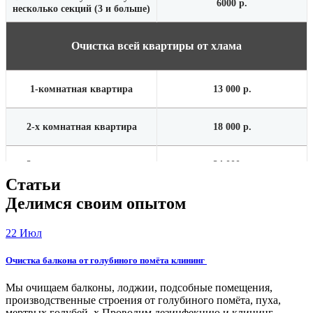
6000 р.
несколько секций (3 и больше)
Очистка всей квартиры от хлама
1-комнатная квартира
13 000 р.
2-х комнатная квартира
18 000 р.
3-х комнатная квартира
24 000 р.
Статьи
Делимся своим опытом
контейнер 8 куб с погрузкой
22
Июл
при наличии лифта
16 000 р.
Очистка балкона от голубиного помёта клининг
Мы очищаем балконы, лоджии, подсобные помещения,
газель с погрузкой 6 куб
производственные строения от голубиного помёта, пуха,
мертвых голубей. х Проводим дезинфекцию и клининг