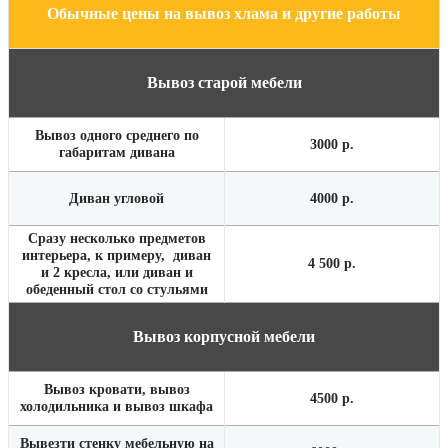
Обычные цены на вывоз хлама и другие работы
Плитка
800 р.
Мешки
200 р.
Вывоз старой мебели
Подача машины с грузчиками
1200 р.
Вывоз одного среднего по
3000 р.
габаритам дивана
Диван угловой
4000 р.
Сразу несколько предметов
интерьера, к примеру, диван
4 500 р.
и 2 кресла, или диван и
обеденный стол со стульями
Вывоз корпусной мебели
Вывоз кровати, вывоз
4500 р.
холодильника и вывоз шкафа
Вывезти стенку мебельную на