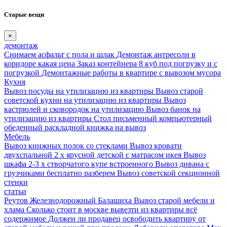
Старые вещи
×
демонтаж
Снимаем асфальт с пола и шлак
Демонтаж антресоли в
коридоре какая цена
Заказ контейнера 8 куб под погрузку и с
погрузкой
Демонтажные работы в квартире с вывозом мусора
Кухня
Вывоз посуды на утилизацию из квартиры
Вывоз старой
советской кухни на утилизацию из квартиры
Вывоз
кастрюлей и сковородок на утилизацию
Вывоз банок на
утилизацию из квартиры
Стол письменный компьютерный
обеденный раскладной книжка на вывоз
Мебель
Вывоз книжных полок со стеклами
Вывоз кровати
двухспальной 2 х ярусной детской с матрасом икея
Вывоз
шкафа 2-3 х створчатого купе встроенного
Вывоз дивана с
грузчиками бесплатно разберем
Вывоз советской секционной
стенки
статьи
Реутов Железнодорожный Балашиха Вывоз старой мебели и
хлама
Сколько стоит в москве вывезти из квартиры всё
содержимое
Должен ли продавец освободить квартиру от