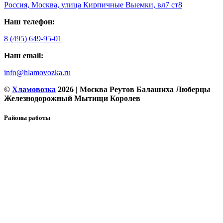
Россия, Москва, улица Кирпичные Выемки, вл7 ст8
Наш
телефон:
8 (495) 649-95-01
Наш
email:
info@hlamovozka.ru
©
Хламовозка
2026 | Москва Реутов Балашиха Люберцы
Железнодорожный Мытищи Королев
Районы работы