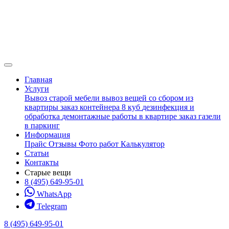
Главная
Услуги
Вывоз старой мебели
вывоз вещей со сбором из
квартиры
заказ контейнера 8 куб
дезинфекция и
обработка
демонтажные работы в квартире
заказ газели
в паркинг
Информация
Прайс
Отзывы
Фото работ
Калькулятор
Статьи
Контакты
Старые вещи
8 (495) 649-95-01
WhatsApp
Telegram
8 (495) 649-95-01