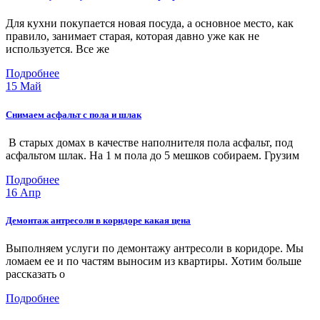
1 комната
3 600 р.
Для кухни покупается новая посуда, а основное место, как
правило, занимает старая, которая давно уже как не
2 комнаты
6 000 р.
используется. Все же
Подробнее
3 комнаты
9 000 р.
15
Май
Снимаем асфальт с пола и шлак
Снять линолеум
В старых домах в качестве наполнителя пола асфальт, под
асфальтом шлак. На 1 м пола до 5 мешков собираем. Грузим
1 комната
800 р.
Подробнее
16
Апр
2 комнаты
1 200 р.
Демонтаж антресоли в коридоре какая цена
3 комнаты
1 800 р.
Выполняем услуги по демонтажу антресоли в коридоре. Мы
ломаем ее и по частям выносим из квартиры. Хотим больше
рассказать о
Подробнее