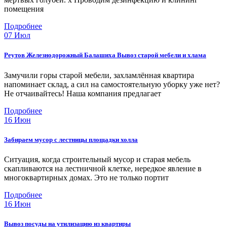
помещения
при наличии лифта
9500
Подробнее
07
Июл
Подготовка к ремонту
Реутов Железнодорожный Балашиха Вывоз старой мебели и хлама
Замучили горы старой мебели, захламлённая квартира
Снятие обоев
напоминает склад, а сил на самостоятельную уборку уже нет?
Не отчаивайтесь! Наша компания предлагает
Подробнее
1 комната
6 000 р.
16
Июн
Забираем мусор с лестницы площадки холла
2 комнаты
10 000 р.
Ситуация, когда строительный мусор и старая мебель
скапливаются на лестничной клетке, нередкое явление в
3 комнаты
16 000 р.
многоквартирных домах. Это не только портит
Подробнее
Снять паркет
16
Июн
Вывоз посуды на утилизацию из квартиры